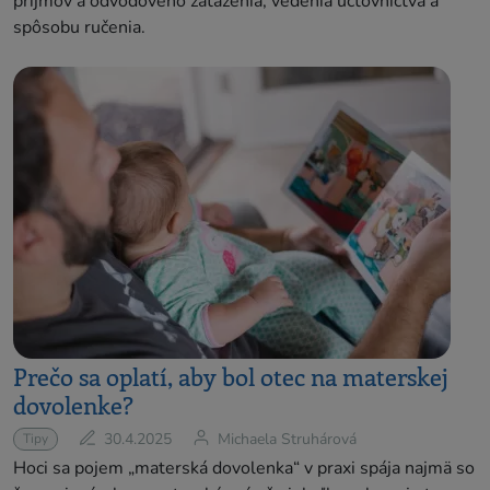
príjmov a odvodového zaťaženia, vedenia účtovníctva a
spôsobu ručenia.
Prečo sa oplatí, aby bol otec na materskej
dovolenke?
30.4.2025
Michaela Struhárová
Tipy
Hoci sa pojem „materská dovolenka“ v praxi spája najmä so