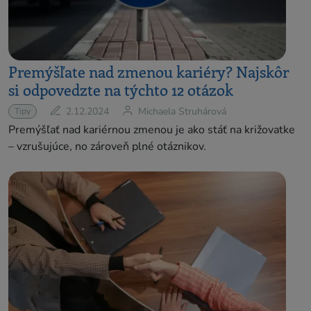
Premýšľate nad zmenou kariéry? Najskôr
si odpovedzte na týchto 12 otázok
2.12.2024
Michaela Struhárová
Tipy
Premýšľať nad kariérnou zmenou je ako stáť na križovatke
– vzrušujúce, no zároveň plné otáznikov.