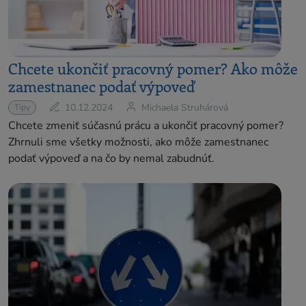
Chcete ukončiť pracovný pomer? Ako môže
zamestnanec podať výpoveď
10.12.2024
Michaela Struhárová
Tipy
Chcete zmeniť súčasnú prácu a ukončiť pracovný pomer?
Zhrnuli sme všetky možnosti, ako môže zamestnanec
podať výpoveď a na čo by nemal zabudnúť.