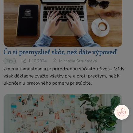
Čo si premyslieť skôr, než dáte výpoveď
1.10.2024
Michaela Struhárová
Tipy
Zmena zamestnania je prirodzenou súčasťou života. Vždy
však dôkladne zvážte všetky pre a proti predtým, než k
ukončeniu pracovného pomeru pristúpite.