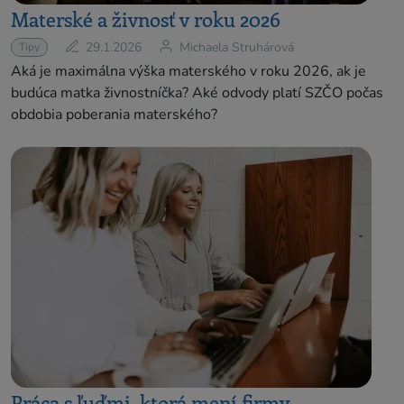
Materské a živnosť v roku 2026
29.1.2026
Michaela Struhárová
Tipy
Aká je maximálna výška materského v roku 2026, ak je
budúca matka živnostníčka? Aké odvody platí SZČO počas
obdobia poberania materského?
Práca s ľuďmi, ktorá mení firmy.