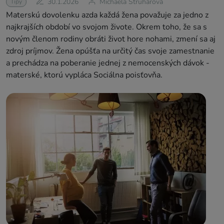
30.1.2026
Michaela Struhárová
Tipy
Materskú dovolenku azda každá žena považuje za jedno z
najkrajších období vo svojom živote. Okrem toho, že sa s
novým členom rodiny obráti život hore nohami, zmení sa aj
zdroj príjmov. Žena opúšťa na určitý čas svoje zamestnanie
a prechádza na poberanie jednej z nemocenských dávok -
materské, ktorú vypláca Sociálna poisťovňa.