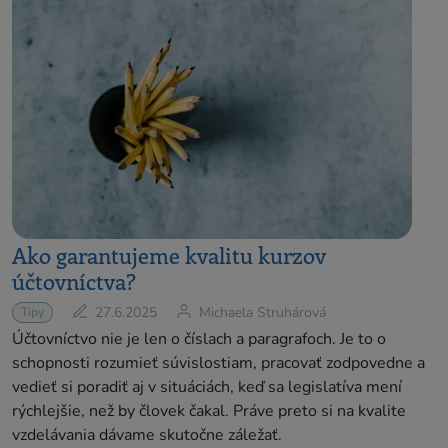
Ako garantujeme kvalitu kurzov
účtovníctva?
27.6.2025
Michaela Struhárová
Tipy
Účtovníctvo nie je len o číslach a paragrafoch. Je to o
schopnosti rozumieť súvislostiam, pracovať zodpovedne a
vedieť si poradiť aj v situáciách, keď sa legislatíva mení
rýchlejšie, než by človek čakal. Práve preto si na kvalite
vzdelávania dávame skutočne záležať.