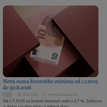
Nová suma životného minima od 1.7.2025
do 30.6.2026
25.6.2025
Michaela Struhárová
Tipy
Od 1.7.2025 sa životné minimum zvýši o 3,7 %. Zvýšia sa
aj ďalšie sociálne dávky a daňové úľavy.