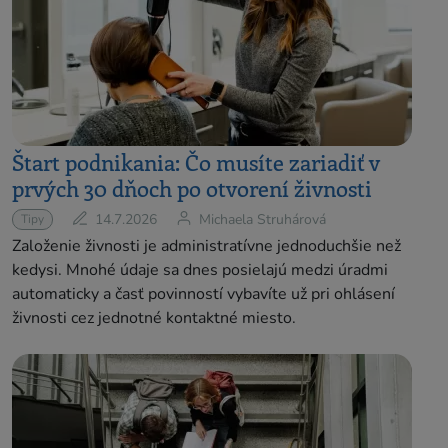
Štart podnikania: Čo musíte zariadiť v
prvých 30 dňoch po otvorení živnosti
14.7.2026
Michaela Struhárová
Tipy
Založenie živnosti je administratívne jednoduchšie než
kedysi. Mnohé údaje sa dnes posielajú medzi úradmi
automaticky a časť povinností vybavíte už pri ohlásení
živnosti cez jednotné kontaktné miesto.