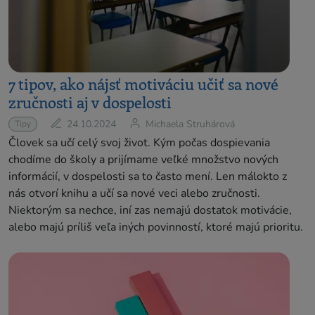
7 tipov, ako nájsť motiváciu učiť sa nové
zručnosti aj v dospelosti
24.10.2024
Michaela Struhárová
Tipy
Človek sa učí celý svoj život. Kým počas dospievania
chodíme do školy a prijímame veľké množstvo nových
informácií, v dospelosti sa to často mení. Len málokto z
nás otvorí knihu a učí sa nové veci alebo zručnosti.
Niektorým sa nechce, iní zas nemajú dostatok motivácie,
alebo majú príliš veľa iných povinností, ktoré majú prioritu.