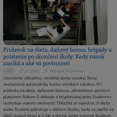
Prídavok na dieťa, daňový bonus, brigády a
poistenie po skončení školy: Kedy nárok
zaniká a aké sú povinnosti
3.7.2026
Michaela Struhárová
Tipy
Ukončenie základnej, strednej alebo vysokej školy
neznamená automaticky koniec všetkých nárokov. Pri
prídavku na dieťa, daňovom bonuse, zdravotnom poistení
platenom štátom či dohode o brigádnickej práci študentov
rozhoduje viacero okolností. Dôležité je najmä to, či dieťa
alebo študent pokračuje v ďalšom štúdiu, kedy sa zapíše na
ďalší stupeň školy a či ide o denné alebo externé štúdium.