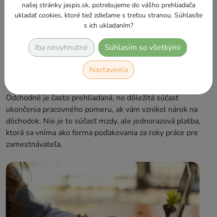
našej stránky jaspis.sk, potrebujeme do vášho prehliadača
ukladať cookies, ktoré tiež zdieľame s treťou stranou. Súhlasíte
s ich ukladaním?
Iba nevyhnutné
Súhlasím so všetkými
Ako neprísť o odchodné pri odchode do
dôchodku. Mnohí si oň nepožiadajú včas
Nastavenia
15.8.2025
Petronela Stančíková
Tipy
Odchodné je často prehliadaná, no dôležitá súčasť
ukončenia pracovného pomeru, ak vám vznikol nárok na
dôchodok. Nie je to súčasť mzdy, ale jednorazová platba,
ktorá sa vníma ako forma poďakovania za roky práce pre
zamestnávateľa.