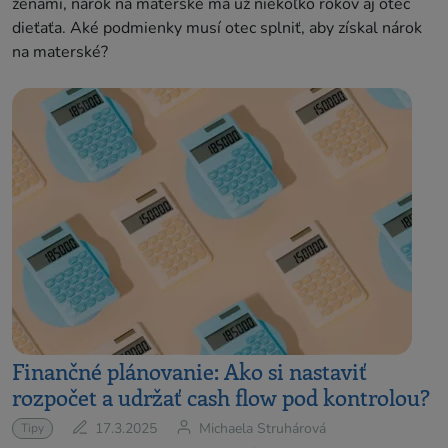
ženami, nárok na materské má už niekoľko rokov aj otec
dieťaťa. Aké podmienky musí otec splniť, aby získal nárok
na materské?
Finančné plánovanie: Ako si nastaviť
rozpočet a udržať cash flow pod kontrolou?
17.3.2025
Michaela Struhárová
Tipy