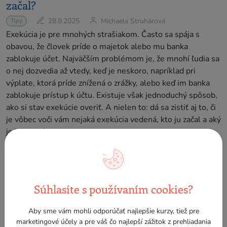
začal?
28.8.2025
Michaela Struhárová
Tipy
Exekúcia je pre mnohých strašiakom. Často sa spája s
obavou, že človek príde o majetok alebo mu banka
zablokuje účet. Najväčším problémom je, že mnohí ľudia sa
o nej dozvedia až vtedy, keď je neskoro, napríklad pri
výplate, ktorá príde znížená o zrážky, alebo keď im banka
zablokuje prístup k účtu. Existuje však jednoduchý spôsob,
ako si stav exekúcie overiť. A nielen to: dá sa zistiť aj to, či
je vôbec voči vám nejaká exekúcia vedená, kto ju začal a aký
je jej aktuálny stav.
Súhlasíte s používaním cookies?
Aby sme vám mohli odporúčať najlepšie kurzy, tiež pre
marketingové účely a pre váš čo najlepší zážitok z prehliadania