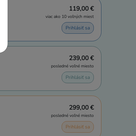
119,00 €
viac ako 10 voľných miest
Prihlásiť sa
239,00 €
posledné voľné miesto
Prihlásiť sa
299,00 €
posledné voľné miesto
Prihlásiť sa