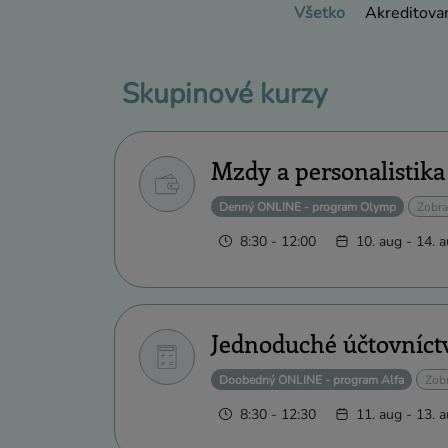
Všetko
Akreditova
Skupinové kurzy
Mzdy a personalistika
Denný ONLINE - program Olymp
Zobra
8:30 - 12:00
10. aug - 14. 
Jednoduché účtovníct
Doobedný ONLINE - program Alfa
Zobr
8:30 - 12:30
11. aug - 13. 