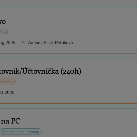
vo
ínu
aug 2026
Adriana Bielik Petríková
tovník/Účtovníčka (240h)
 termínu
okt 2026
 na PC
Zobraziť detail termínu