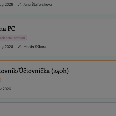
aug 2026
Jana Šlajferčíková
 na PC
aziť detail termínu
aug 2026
Martin Sýkora
tovník/Účtovníčka (240h)
ov 2026