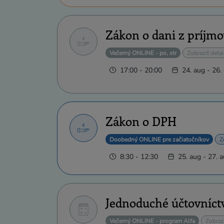
Zákon o dani z príjmo
Večerný ONLINE - po, str
Zobraziť detai
17:00 - 20:00
24. aug - 26
Zákon o DPH
Doobedný ONLINE pre začiatočníkov
Z
8:30 - 12:30
25. aug - 27. 
Jednoduché účtovníct
Večerný ONLINE - program Alfa
Zobrazi