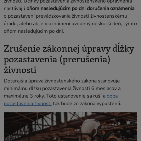
živnosti. Účinky pozastavenia živnostenského oprávnenia
nastávajú
dňom nasledujúcim po dni doručenia oznámenia
o pozastavení prevádzkovania živnosti živnostenskému
úradu, alebo ak je v oznámení uvedený neskorší deň, týmto
dňom nasledujúcim po dni.
Zrušenie zákonnej úpravy dĺžky
pozastavenia (prerušenia)
živnosti
Doterajšia úprava živnostenského zákona stanovuje
minimálnu dĺžku pozastavenia živnosti 6 mesiacov a
maximálne 3 roky. Toto ustanovenie sa ruší a
doba
pozastavenia živnosti
tak bude zo zákona vypustená.