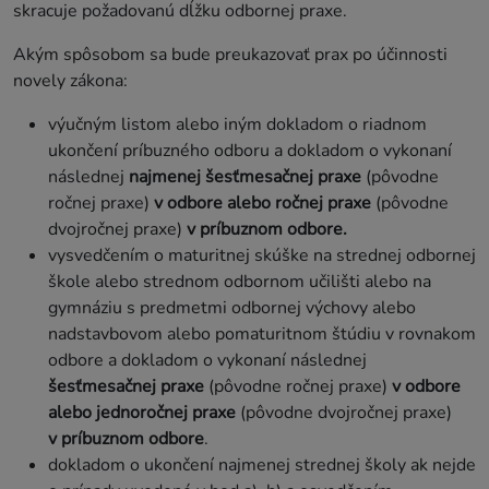
skracuje požadovanú dĺžku odbornej praxe.
Akým spôsobom sa bude preukazovať prax po účinnosti
novely zákona:
výučným listom alebo iným dokladom o riadnom
ukončení príbuzného odboru a dokladom o vykonaní
následnej
najmenej šesťmesačnej praxe
(pôvodne
ročnej praxe)
v odbore alebo ročnej praxe
(pôvodne
dvojročnej praxe)
v príbuznom odbore.
vysvedčením o maturitnej skúške na strednej odbornej
škole alebo strednom odbornom učilišti alebo na
gymnáziu s predmetmi odbornej výchovy alebo
nadstavbovom alebo pomaturitnom štúdiu v rovnakom
odbore a dokladom o vykonaní následnej
šesťmesačnej praxe
(pôvodne ročnej praxe)
v odbore
alebo jednoročnej praxe
(pôvodne dvojročnej praxe)
v príbuznom odbore
.
dokladom o ukončení najmenej strednej školy ak nejde