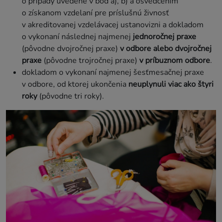
o prípady uvedené v bod a), b) a osvedčením
o získanom vzdelaní pre príslušnú živnosť
v akreditovanej vzdelávacej ustanovizni a dokladom
o vykonaní následnej najmenej
jednoročnej praxe
(pôvodne dvojročnej praxe)
v odbore alebo dvojročnej
praxe
(pôvodne trojročnej praxe)
v príbuznom odbore
.
dokladom o vykonaní najmenej šesťmesačnej praxe
v odbore, od ktorej ukončenia
neuplynuli viac ako štyri
roky
(pôvodne tri roky).