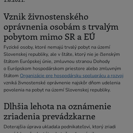
1.8.2021.
Vznik živnostenského
oprávnenia osobám s trvalým
pobytom mimo SR a EÚ
Fyzické osoby, ktoré nemajú trvalý pobyt na území
Slovenskej republiky, ale v štáte, ktorý nie je členským
štátom Európskej únie, zmluvnou stranou Dohody
o Európskom hospodárskom priestore alebo zmluvným
štátom
Organizácie pre hospodársku spoluprácu a rozvoj
vzniká živnostenské oprávnenie najskôr dňom udelenia
povolenia na pobyt na území Slovenskej republiky.
Dlhšia lehota na oznámenie
zriadenia prevádzkarne
Doterajšia úprava ukladala podnikateľovi, ktorý zriadi