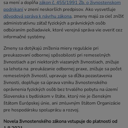
sa mení a dopĺňa
zákon č. 455/1991 Zb. o živnostenskom
podnikaní
v znení neskorších predpisov. Ako vysvetľuje
dôvodová správa k návrhu zákona
, zmeny majú za cieľ znížiť
administratívnu záťaž fyzických a právnických osôb
odbúraním požiadaviek, ktoré verejná správa vie overiť cez
informačné systémy.
Zmeny sa dotýkajú zníženia miery regulácie pri
preukazovaní odbornej spôsobilosti pri remeselných
živnostiach a pri niektorých viazaných živnostiach, znižuje
sa lehota na preukázanie odbornej praxe, znižuje sa počet
remeselných živností, upravuje sa dĺžka pozastavenia
živnosti, doplňuje sa úprava vzniku živnostenského
oprávnenia fyzických osôb bez trvalého pobytu na území
Slovenska s bydliskom v štáte, ktorý nie je členským
štátom Európskej únie, ani zmluvným štátom Organizácie
pre hospodársku spoluprácu a rozvoj.
Novela živnostenského zákona vstupuje do platnosti od