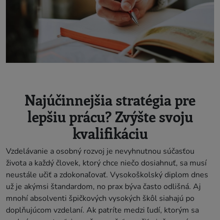
Najúčinnejšia stratégia pre
lepšiu prácu? Zvýšte svoju
kvalifikáciu
Vzdelávanie a osobný rozvoj je nevyhnutnou súčasťou
života a každý človek, ktorý chce niečo dosiahnuť, sa musí
neustále učiť a zdokonaľovať. Vysokoškolský diplom dnes
už je akýmsi štandardom, no prax býva často odlišná. Aj
mnohí absolventi špičkových vysokých škôl siahajú po
doplňujúcom vzdelaní. Ak patríte medzi ľudí, ktorým sa