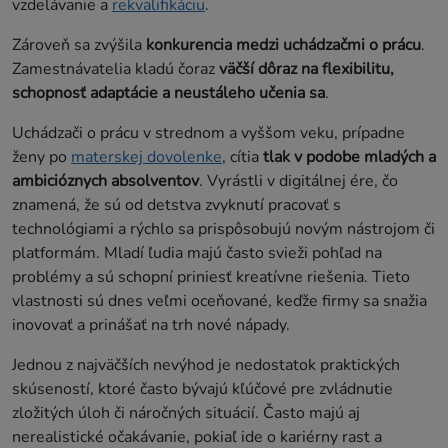
vzdelávanie a
rekvalifikáciu
.
Zároveň sa zvýšila
konkurencia medzi uchádzačmi o prácu
.
Zamestnávatelia kladú čoraz
väčší dôraz na flexibilitu,
schopnosť adaptácie a neustáleho učenia sa
.
Uchádzači o prácu v strednom a vyššom veku, prípadne
ženy po
materskej dovolenke
, cítia
tlak v podobe mladých a
ambicióznych absolventov
. Vyrástli v digitálnej ére, čo
znamená, že sú od detstva zvyknutí pracovať s
technológiami a rýchlo sa prispôsobujú novým nástrojom či
platformám. Mladí ľudia majú často svieži pohľad na
problémy a sú schopní priniesť kreatívne riešenia. Tieto
vlastnosti sú dnes veľmi oceňované, keďže firmy sa snažia
inovovať a prinášať na trh nové nápady.
Jednou z najväčších nevýhod je nedostatok praktických
skúseností, ktoré často bývajú kľúčové pre zvládnutie
zložitých úloh či náročných situácií. Často majú aj
nerealistické očakávanie, pokiaľ ide o kariérny rast a