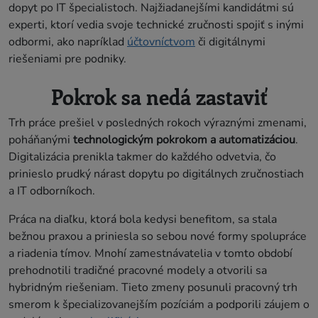
dopyt po IT špecialistoch. Najžiadanejšími kandidátmi sú
experti, ktorí vedia svoje technické zručnosti spojiť s inými
odbormi, ako napríklad
účtovníctvom
či digitálnymi
riešeniami pre podniky.
Pokrok sa nedá zastaviť
Trh práce prešiel v posledných rokoch výraznými zmenami,
poháňanými
technologickým pokrokom a automatizáciou
.
Digitalizácia prenikla takmer do každého odvetvia, čo
prinieslo prudký nárast dopytu po digitálnych zručnostiach
a IT odborníkoch.
Práca na diaľku, ktorá bola kedysi benefitom, sa stala
bežnou praxou a priniesla so sebou nové formy spolupráce
a riadenia tímov. Mnohí zamestnávatelia v tomto období
prehodnotili tradičné pracovné modely a otvorili sa
hybridným riešeniam. Tieto zmeny posunuli pracovný trh
smerom k špecializovanejším pozíciám a podporili záujem o