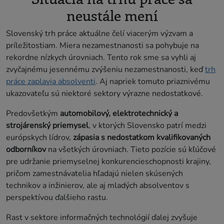
neustále mení
Slovenský trh práce aktuálne čelí viacerým výzvam a
príležitostiam. Miera nezamestnanosti sa pohybuje na
rekordne nízkych úrovniach. Tento rok sme sa vyhli aj
zvyčajnému jesennému zvýšeniu nezamestnanosti, keď
trh
práce zaplavia absolventi
. Aj napriek tomuto priaznivému
ukazovateľu sú niektoré sektory výrazne nedostatkové.
Predovšetkým
automobilový, elektrotechnický a
strojárenský priemysel
, v ktorých Slovensko patrí medzi
európskych lídrov,
zápasia s nedostatkom kvalifikovaných
odborníkov
na všetkých úrovniach. Tieto pozície sú kľúčové
pre udržanie priemyselnej konkurencieschopnosti krajiny,
pričom zamestnávatelia hľadajú nielen skúsených
technikov a inžinierov, ale aj mladých absolventov s
perspektívou ďalšieho rastu.
Rast v sektore informačných technológií ďalej zvyšuje