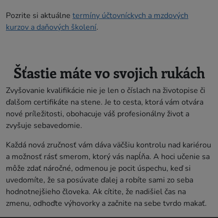
Pozrite si aktuálne
termíny účtovníckych a mzdových
kurzov a daňových školení
.
Šťastie máte vo svojich rukách
Zvyšovanie kvalifikácie nie je len o číslach na životopise či
ďalšom certifikáte na stene. Je to cesta, ktorá vám otvára
nové príležitosti, obohacuje váš profesionálny život a
zvyšuje sebavedomie.
Každá nová zručnosť vám dáva väčšiu kontrolu nad kariérou
a možnosť rásť smerom, ktorý vás napĺňa. A hoci učenie sa
môže zdať náročné, odmenou je pocit úspechu, keď si
uvedomíte, že sa posúvate ďalej a robíte sami zo seba
hodnotnejšieho človeka. Ak cítite, že nadišiel čas na
zmenu, odhoďte výhovorky a začnite na sebe tvrdo makať.