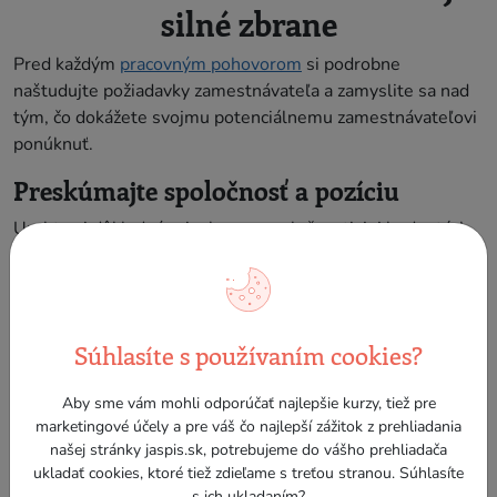
silné zbrane
Pred každým
pracovným pohovorom
si podrobne
naštudujte požiadavky zamestnávateľa a zamyslite sa nad
tým, čo dokážete svojmu potenciálnemu zamestnávateľovi
ponúknuť.
Preskúmajte spoločnosť a pozíciu
Urobte si dôkladný prieskum o spoločnosti, jej hodnotách,
kultúre a konkrétnych požiadavkách na pozíciu. Prečítajte si
aktuálne správy o firme, pozrite si jej sociálne siete a
pokúste sa pochopiť, čo môže byť pre zamestnávateľa
skutočne dôležité. Čím viac viete, tým ľahšie môžete
Súhlasíte s používaním cookies?
prepojiť svoje skúsenosti a kvality s tým, čo firma
potrebuje.
Aby sme vám mohli odporúčať najlepšie kurzy, tiež pre
marketingové účely a pre váš čo najlepší zážitok z prehliadania
Pomenujte si svoje kľúčové zručnosti a
našej stránky jaspis.sk, potrebujeme do vášho prehliadača
skúsenosti
ukladať cookies, ktoré tiež zdieľame s treťou stranou. Súhlasíte
s ich ukladaním?