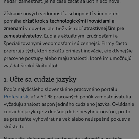
nedarí zamestnať, je na čase začať sa učiť niečo nové.
Získanie nových vedomostí a schopností vám nielen
pomáha
držať krok s technologickými inováciami a
zmenami
v odvetví, ale tiež vás robí
atraktívnejším pre
zamestnávateľov
. Ľudia s aktuálnymi zručnosťami a
špecializovanými vedomosťami sú cennejší. Firmy často
preferujú tých, ktorí dokážu priniesť inovácie, efektívnejšie
pracovné postupy alebo majú znalosti, ktoré im umožňujú
zvládať širokú škálu úloh.
1. Učte sa cudzie jazyky
Podľa najväčšieho slovenského pracovného portálu
Profesia.sk
, až v 60 % pracovných ponúk zamestnávatelia
vyžadujú znalosť aspoň jedného cudzieho jazyka. Ovládanie
cudzieho jazyka je v dnešnej dobe nevyhnutnosťou, preto
sa prestaňte vyhovárať na vek alebo neúspešné pokusy a
skúste to.
Nemusíte dokonca ani cestovať do zahraničia, pretože