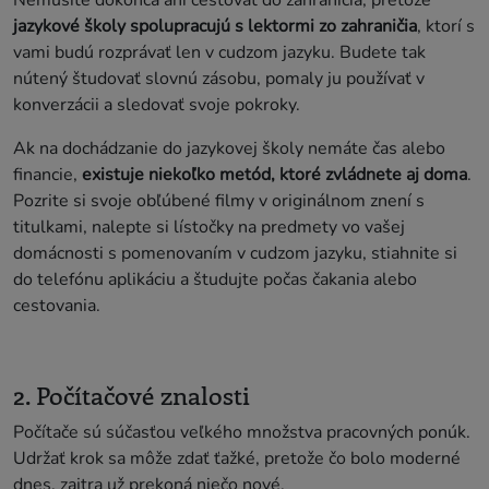
jazykové školy spolupracujú s lektormi zo zahraničia
, ktorí s
vami budú rozprávať len v cudzom jazyku. Budete tak
nútený študovať slovnú zásobu, pomaly ju používať v
konverzácii a sledovať svoje pokroky.
Ak na dochádzanie do jazykovej školy nemáte čas alebo
financie,
existuje niekoľko metód, ktoré zvládnete aj doma
.
Pozrite si svoje obľúbené filmy v originálnom znení s
titulkami, nalepte si lístočky na predmety vo vašej
domácnosti s pomenovaním v cudzom jazyku, stiahnite si
do telefónu aplikáciu a študujte počas čakania alebo
cestovania.
2. Počítačové znalosti
Počítače sú súčasťou veľkého množstva pracovných ponúk.
Udržať krok sa môže zdať ťažké, pretože čo bolo moderné
dnes, zajtra už prekoná niečo nové.