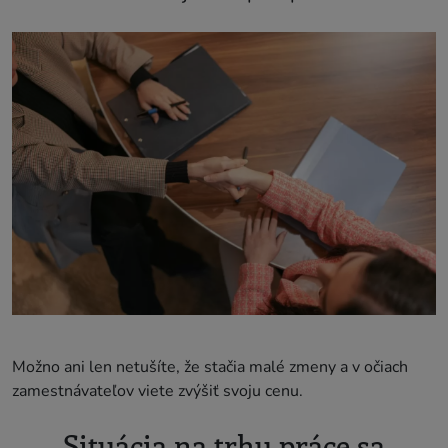
Možno ani len netušíte, že stačia malé zmeny a v očiach
zamestnávateľov viete zvýšiť svoju cenu.
Situácia na trhu práce sa