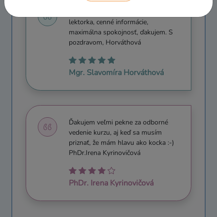
Dobrý deň prajem, vynikajúca pani
lektorka, cenné informácie,
maximálna spokojnosť, ďakujem. S
pozdravom, Horváthová
Mgr. Slavomíra Horváthová
Ďakujem veľmi pekne za odborné
vedenie kurzu, aj keď sa musím
priznať, že mám hlavu ako kocka :-)
PhDr.Irena Kyrinovičová
PhDr. Irena Kyrinovičová