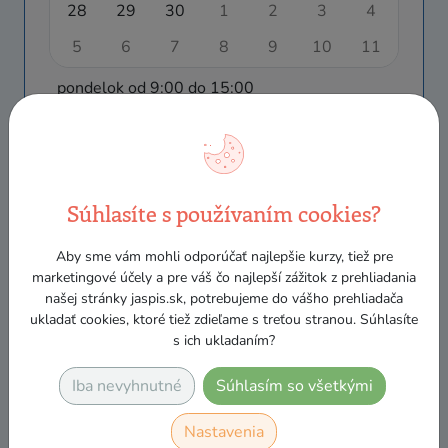
28
29
30
1
2
3
4
5
6
7
8
9
10
11
pondelok od 9:00 do 15:00
Súhlasíte s používaním cookies?
Aby sme vám mohli odporúčať najlepšie kurzy, tiež pre
marketingové účely a pre váš čo najlepší zážitok z prehliadania
Výborné, praktické informácie. Prejav
našej stránky jaspis.sk, potrebujeme do vášho prehliadača
školiteľky veľmi dobrý.
ukladať cookies, ktoré tiež zdieľame s treťou stranou. Súhlasíte
s ich ukladaním?
Bc. Dušan Rajter
Iba nevyhnutné
Súhlasím so všetkými
Nastavenia