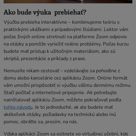
Ako bude výuka prebiehať?
Výučba prebieha interaktívne – kombinujeme teóriu s
praktickými ukážkami a prípadovými štúdiami. Lektor vám
počas živých online stretnutí na platforme Zoom odpovie
na otázky a pomôže vyriešiť reálne problémy. Počas kurzu
budete mať prístup k užitočným materiálom, ako sú
skriptá, prezentácie a príklady z praxe.
Nemusíte nikam cestovať – vzdelávajte sa pohodlne z
domu alebo kancelárie cez aplikáciu Zoom. Online formát
vám umožní prispôsobiť si výučbu vášmu dennému režimu.
Stačí počítač a internetové pripojenie. Ak potrebujte
nainštalovať aplikáciu Zoom, môžete pokračovať podľa
tohto návodu
. Je to jednoduché, ak ale budete mať
akékoľvek otázky, požiadavky na technickú alebo inú
pomoc, obráťte sa, prosím, na nás.
Vďaka aplikácii Zoom sa ocitnete vo virtuálnej učebni, kde