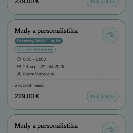
239,00 €
Prihlásiť sa
Mzdy a personalistika
Doobedný ONLINE - ut, štv
Zobraziť detail termínu
8:30 - 13:00
29. sep - 22. okt 2026
Marta Weberová
5 voľných miest
229,00 €
Prihlásiť sa
Mzdy a personalistika