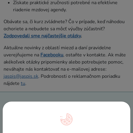
Získate praktické zručnosti potrebné na efektívne
riadenie mzdovej agendy.
Obávate sa, či kurz zvládnete? Čo v prípade, keď náhodou
ochoriete a nebudete sa môcť výučby zúčastniť?
Zodpovedali sme najčastejšie otázky
.
Aktuálne novinky z oblastí miezd a daní pravidelne
uverejňujeme na
Facebooku
, ostaňte v kontakte. Ak máte
akékoľvek otázky pripomienky alebo potrebujete pomoc,
neváhajte nás kontaktovať na e-mailovej adrese:
jaspis@jaspis.sk
. Podrobnosti o reklamačnom poriadku
nájdete
tu
.
Prehľad termínov
Skupinové kurzy