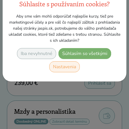
Súhlasíte s používaním cookies?
Aby sme vám mohli odporúčať najlepšie kurzy, tiež pre
Mzdy a personalistika
marketingové účely a pre váš čo najlepší zážitok z prehliadania
našej stránky jaspis.sk, potrebujeme do vášho prehliadača
Denný ONLINE - po, str, pia
ukladať cookies, ktoré tiež zdieľame s treťou stranou. Súhlasíte
Zobraziť detail termínu
s ich ukladaním?
8:30 - 14:00
Iba nevyhnutné
Súhlasím so všetkými
19. aug - 31. aug 2026
Jana Tomečková
Nastavenia
posledné voľné miesto
239,00 €
Prihlásiť sa
Mzdy a personalistika
Doobedný ONLINE
Zobraziť detail termínu