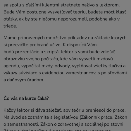
sa spolu s ďalšími klientmi stretnete naživo s lektorom.
Bude Vám postupne vysvetľovať teóriu, budete môcť klásť
otázky, ak by ste niečomu neporozumeli, podobne ako v
triede.
Máme pripravených množstvo príkladov na základe ktorých
si precvičíte prebrané učivo. K dispozícii Vám
budú prezentácie a skriptá, lektor s vami bude zdieľať
obrazovku svojho počítača, kde vám vysvetlí mzdovú
agendu, vypočítať mzdy, odvody, vyplňovať všetky tlačivá a
výkazy súvisiace s evidenciou zamestnancov, s poisťovňami
a daňovým úradom.
Čo vás na kurze čaká?
Každý lektor si dáva záležať, aby teóriu preniesol do praxe.
Na úvod sa zoznámite s legislatívou (Zákonník práce, Zákon
o zamestnanosti, Zákon o zdravotnej a sociálnej poisťovni,