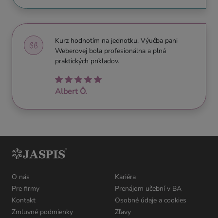
Kurz hodnotím na jednotku. Výučba pani
Weberovej bola profesionálna a plná
praktických príkladov.
Albert Ö.
O nás
Kariéra
Pre firmy
Prenájom učební v BA
Kontakt
Osobné údaje a cookies
Zmluvné podmienky
Zľavy