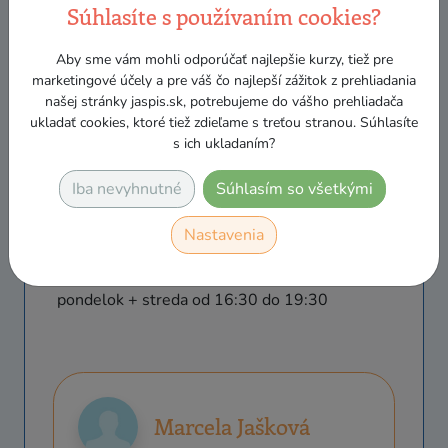
Súhlasíte s používaním cookies?
«
December 2026
»
Po
Ut
St
Št
Pia
So
Ne
Aby sme vám mohli odporúčať najlepšie kurzy, tiež pre
30
1
2
3
4
5
6
marketingové účely a pre váš čo najlepší zážitok z prehliadania
našej stránky jaspis.sk, potrebujeme do vášho prehliadača
7
8
9
10
11
12
13
ukladať cookies, ktoré tiež zdieľame s treťou stranou. Súhlasíte
s ich ukladaním?
14
15
16
17
18
19
20
21
22
23
24
25
26
27
Iba nevyhnutné
Súhlasím so všetkými
28
29
30
31
1
2
3
Nastavenia
4
5
6
7
8
9
10
pondelok + streda od 16:30 do 19:30
Marcela Jašková