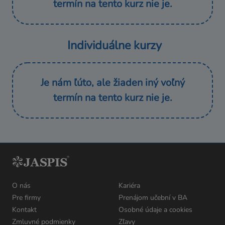
termín na tento kurz nie je.
Individuálne kurzy
Je nám ľúto, ale žiaden iný voľný
termín na tento kurz nie je.
O nás
Kariéra
Pre firmy
Prenájom učební v BA
Kontakt
Osobné údaje a cookies
Zmluvné podmienky
Zľavy