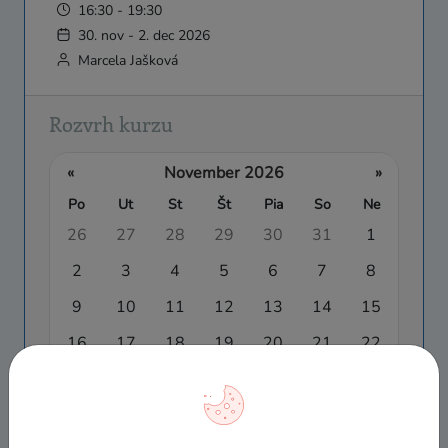
16:30 - 19:30
30. nov - 2. dec 2026
Marcela Jašková
Rozvrh kurzu
«
November 2026
»
Po
Ut
St
Št
Pia
So
Ne
26
27
28
29
30
31
1
2
3
4
5
6
7
8
9
10
11
12
13
14
15
16
17
18
19
20
21
22
23
24
25
26
27
28
29
30
1
2
3
4
5
6