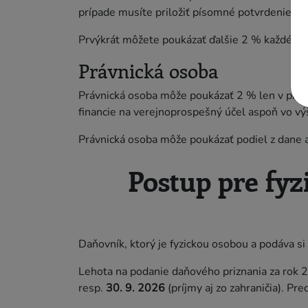
prípade musíte priložiť písomné potvrdenie o v
Prvýkrát môžete poukázať ďalšie 2 % každému r
Právnická osoba
Právnická osoba môže poukázať 2 % len v prípa
financie na verejnoprospešný účel aspoň vo v
Právnická osoba môže poukázať podiel z dane a
Postup pre fyz
Daňovník, ktorý je fyzickou osobou a podáva s
Lehota na podanie daňového priznania za rok 
resp.
30. 9. 2026
(príjmy aj zo zahraničia). P