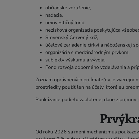
občianske združenie,
nadácia,
neinvestičný fond,
nezisková organizácia poskytujúca všeobe
Slovenský Červený kríž,
účelové zariadenie cirkvi a náboženskej sp
organizácia s medzinárodným prvkom,
subjekty výskumu a vývoja,
Fond rozvoja odborného vzdelávania a príp
Zoznam oprávnených prijímateľov je zverejnený
prostriedky použiť len na účely, ktoré sú pred
Poukázanie podielu zaplatenej dane z príjmov 
Prvýkr
Od roku 2026 sa mení mechanizmus poukazovani