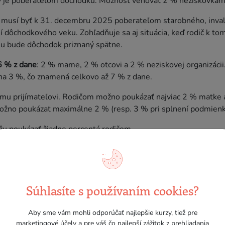
rý je poberateľom dôchodku. Možnosť venovať 2 % neziskovkám
, musí byť k 31. decembru 2025 poberateľom starobného, inva
 dôchodkového veku. Zohľadňuje sa aj situácia, keď rodič k t
mu bude dôchodok priznaný spätne.
6 % z dane
: 2 % mame, 2 % otcovi a 2 % neziskovej organizácii
 na 3 %, čo znamená celkovo až 7 % z dane.
mu prijímateľovi. Rodičom možno poukázať najviac 2 % matke a
možno poukázať maximálne 2 % (resp. 3 % pri splnení podmienk
u poukázať žiadne percentá rodičom.
výšku dane je možné dar
Súhlasíte s používaním cookies?
enej dane vo výške 2 %.
Aby sme vám mohli odporúčať najlepšie kurzy, tiež pre
k viac ako 40 hodín, môžete poukázať neziskovej organizácii 
marketingové účely a pre váš čo najlepší zážitok z prehliadania