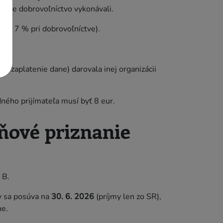
é ste dobrovoľníctvo vykonávali.
sp. 7 % pri dobrovoľníctve).
 zaplatenie dane) darovala inej organizácii
ného prijímateľa musí byť 8 eur.
aňové priznanie
 B.
y sa posúva na
30. 6. 2026
(príjmy len zo SR),
ne.