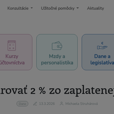
Konzultácie
Užitočné pomôcky
Aktuality
Kurzy
Mzdy a
Dane a
účtovníctva
personalistika
legislatív
rovať 2 % zo zaplatene
13.3.2026
Michaela Struhárová
Dane