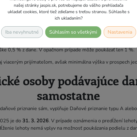
ýkone dobrovoľníckej činnosti od všetkých organizácií, pre ktor
našej stránky jaspis.sk, potrebujeme do vášho prehliadača
ukladať cookies, ktoré tiež zdieľame s treťou stranou. Súhlasíte s
odičovi, ktorý je poberateľom dôchodku (spolu teda až 6 %, re
ich ukladaním?
Iba nevyhnutné
Súhlasím so všetkými
Nastavenia
de, ak v zdaňovacom období roku 2025 (najneskôr do termínu na
ýške 0,5 % z dane. V opačnom prípade môže poukázať len 1 %.
j viacerým prijímateľom, avšak minimálna výška v prospech jed
ické osoby podávajúce d
samostatne
i daňové priznanie sám, vyplňuje Daňové priznanie typu A alebo
2025 je do
31. 3. 2026
. V prípade oznámenia o predĺžení lehot
redĺženie lehoty nemá vplyv na možnosť poukázania podielu z da