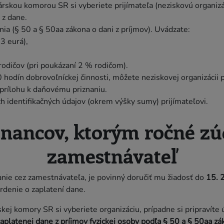
kou komorou SR si vyberiete prijímateľa (neziskovú organizáci
 z dane.
ia (§ 50 a § 50aa zákona o dani z príjmov). Uvádzate:
3 eurá),
/rodičov (pri poukázaní 2 % rodičom).
 hodín dobrovoľníckej činnosti, môžete neziskovej organizácii
prílohu k daňovému priznaniu.
h identifikačných údajov (okrem výšky sumy) prijímateľovi.
tnancov, ktorým ročné zú
zamestnávateľ
nie cez zamestnávateľa, je povinný doručiť mu žiadosť do
15. 
rdenie o zaplatení dane.
ej komory SR si vyberiete organizáciu, prípadne si pripravíte 
aplatenej dane z príjmov fyzickej osoby podľa § 50 a § 50aa zá