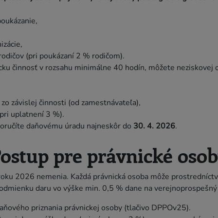
poukázanie,
izácie,
/rodičov (pri poukázaní 2 % rodičom).
cku činnosť v rozsahu minimálne 40 hodín, môžete neziskovej o
zo závislej činnosti (od zamestnávateľa),
pri uplatnení 3 %).
doručíte daňovému úradu najneskôr do
30. 4. 2026
.
ostup pre právnické oso
 roku 2026 nemenia. Každá právnická osoba môže prostredníct
í podmienku daru vo výške min. 0,5 % dane na verejnoprospešný 
aňového priznania právnickej osoby (tlačivo DPPOv25).