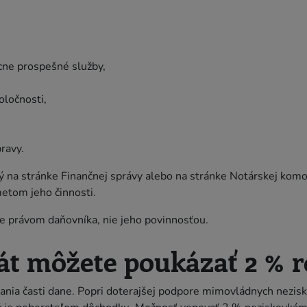
cne prospešné služby,
oločnosti,
ravy.
 na stránke Finančnej správy alebo na stránke Notárskej komor
metom jeho činnosti.
je právom daňovníka, nie jeho povinnosťou.
át môžete poukázať 2 % 
a časti dane. Popri doterajšej podpore mimovládnych nezisko