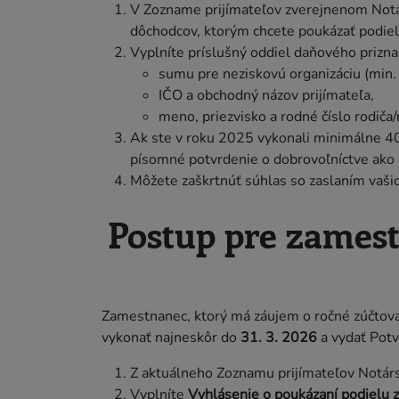
V Zozname prijímateľov zverejnenom Notárs
dôchodcov, ktorým chcete poukázať podiel
Vyplníte príslušný oddiel daňového priznan
sumu pre neziskovú organizáciu (min. 
IČO a obchodný názov prijímateľa,
meno, priezvisko a rodné číslo rodiča
Ak ste v roku 2025 vykonali minimálne 40
písomné potvrdenie o dobrovoľníctve ako 
Môžete zaškrtnúť súhlas so zaslaním vašic
Postup pre zames
Zamestnanec, ktorý má záujem o ročné zúčtova
vykonať najneskôr do
31. 3. 2026
a vydať Potv
Z aktuálneho Zoznamu prijímateľov Notársk
Vyplníte
Vyhlásenie o poukázaní podielu z