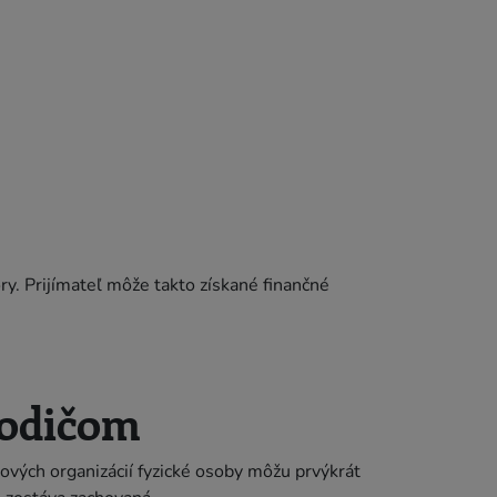
y. Prijímateľ môže takto získané finančné
rodičom
vých organizácií fyzické osoby môžu prvýkrát