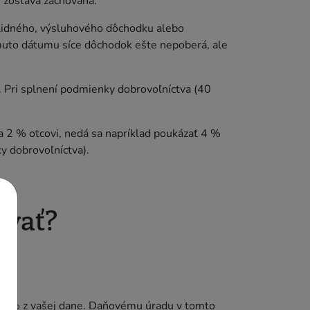
 zostáva zachovaná.
lidného, výsluhového dôchodku alebo
omuto dátumu síce dôchodok ešte nepoberá, ale
. Pri splnení podmienky dobrovoľníctva (40
 2 % otcovi, nedá sa napríklad poukázať 4 %
y dobrovoľníctva).
ovať?
až 3 % z vašej dane. Daňovému úradu v tomto