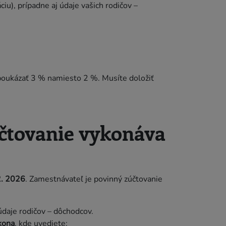
u), prípadne aj údaje vašich rodičov –
 poukázať 3 % namiesto 2 %. Musíte doložiť
čtovanie vykonáva
2. 2026
. Zamestnávateľ je povinný zúčtovanie
údaje rodičov – dôchodcov.
kona
, kde uvediete: