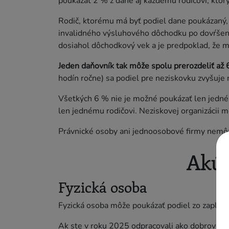
poukázať 2 % z dane aj každému rodičovi, kto
Rodič, ktorému má byť podiel dane poukázaný
invalidného výsluhového dôchodku po dovŕšení
dosiahol dôchodkový vek a je predpoklad, že 
Jeden daňovník tak môže spolu prerozdeliť až 
hodín ročne) sa podiel pre neziskovku zvyšuje
Všetkých 6 % nie je možné poukázať len jedné
len jednému rodičovi. Neziskovej organizácii 
Právnické osoby ani jednoosobové firmy nemôž
Akú 
Fyzická osoba
Fyzická osoba môže poukázať podiel zo zaplat
Ak ste v roku 2025 odpracovali ako dobrovoľní