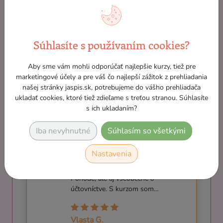
zaoberá účtovným, podnikateľským,
organizačným, ekonomickým a
marketingovým poradenstvom.
Komunikatívny, ústretový lektor, rád
Súhlasíte s používaním cookies?
pracuje s ľudmi a odovzdáva im svoje
skúsenosti.
Aby sme vám mohli odporúčať najlepšie kurzy, tiež pre
marketingové účely a pre váš čo najlepší zážitok z prehliadania
našej stránky jaspis.sk, potrebujeme do vášho prehliadača
ukladať cookies, ktoré tiež zdieľame s treťou stranou. Súhlasíte
s ich ukladaním?
Iba nevyhnutné
Súhlasím so všetkými
Pán Sýkora je skvelý lektor,
Nastavenia
zodpovedal na všetky otázky a mal
skutočne dobrý prehľad nielen o
Pohode, ale aj všeobecne o
účtovníctve. S kurzom som…
Vlasta G.