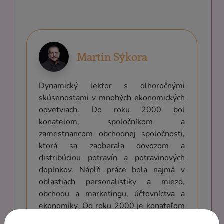
Martin Sýkora
Dynamický lektor s dlhoročnými
skúsenosťami v mnohých ekonomických
odvetviach. Do roku 2000 bol
konateľom, spoločníkom a
zamestnancom obchodnej spoločnosti,
ktorá sa zaoberala dovozom a
distribúciou potravín a potravinových
doplnkov. Náplň práce bola najmä v
oblastiach personalistiky a miezd,
obchodu a marketingu, účtovníctva a
ekonomiky. Od roku 2000 je konateľom
v obchodnej spoločnosti, ktorá sa