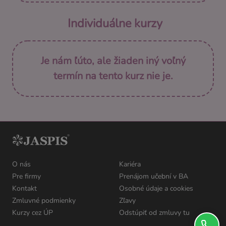
Individuálne kurzy
Je nám ľúto, ale žiaden iný voľný
termín na tento kurz nie je.
O nás
Kariéra
Pre firmy
Prenájom učební v BA
Kontakt
Osobné údaje a cookies
Zmluvné podmienky
Zľavy
Kurzy cez ÚP
Odstúpiť od zmluvy tu