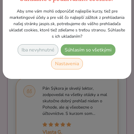
zaoberá účtovným, podnikateľským,
organizačným, ekonomickým a
Aby sme vám mohli odporúčať najlepšie kurzy, tiež pre
marketingové účely a pre váš čo najlepší zážitok z prehliadania
marketingovým poradenstvom.
našej stránky jaspis.sk, potrebujeme do vášho prehliadača
Komunikatívny, ústretový lektor, rád
ukladať cookies, ktoré tiež zdieľame s treťou stranou. Súhlasíte
pracuje s ľudmi a odovzdáva im svoje
s ich ukladaním?
skúsenosti.
Iba nevyhnutné
Súhlasím so všetkými
Nastavenia
Pán Sýkora je skvelý lektor,
zodpovedal na všetky otázky a mal
skutočne dobrý prehľad nielen o
Pohode, ale aj všeobecne o
účtovníctve. S kurzom som…
Vlasta G.