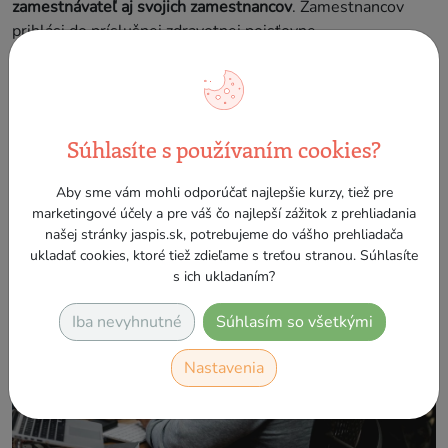
zamestnávateľ aj svojich zamestnancov
. Zamestnancov
prihlási do príslušnej zdravotnej poisťovne
prostredníctvom tlačiva
Oznámenie zamestnávateľa o
poistencoch pri zmene platiteľa poistného na verejné
zdravotné poistenie.
Danú oznamovaciu povinnosť si musí
zamestnávateľ splniť
taktiež do 8 pracovných dní
odo dňa
Súhlasíte s používaním cookies?
vzniku pracovnoprávneho vzťahu.
Aby sme vám mohli odporúčať najlepšie kurzy, tiež pre
marketingové účely a pre váš čo najlepší zážitok z prehliadania
našej stránky jaspis.sk, potrebujeme do vášho prehliadača
ukladať cookies, ktoré tiež zdieľame s treťou stranou. Súhlasíte
s ich ukladaním?
Iba nevyhnutné
Súhlasím so všetkými
Nastavenia