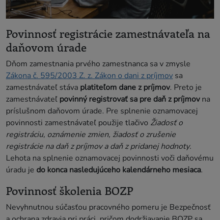
Povinnosť registrácie zamestnávateľa na
daňovom úrade
Dňom zamestnania prvého zamestnanca sa v zmysle
Zákona č. 595/2003 Z. z. Zákon o dani z príjmov
sa
zamestnávateľ stáva
platiteľom dane z príjmov
. Preto je
zamestnávateľ
povinný registrovať sa pre daň z príjmov
na
príslušnom daňovom úrade. Pre splnenie oznamovacej
povinnosti zamestnávateľ použije tlačivo
Žiadosť o
registráciu, oznámenie zmien, žiadosť o zrušenie
registrácie na daň z príjmov a daň z pridanej hodnoty
.
Lehota na splnenie oznamovacej povinnosti voči daňovému
úradu je
do konca nasledujúceho kalendárneho mesiaca
.
Povinnosť školenia BOZP
Nevyhnutnou súčasťou pracovného pomeru je Bezpečnosť
a ochrana zdravia pri práci, pričom dodržiavanie BOZP sa