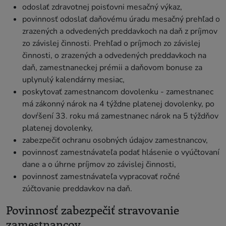
odoslať zdravotnej poisťovni mesačný výkaz,
povinnosť odoslať daňovému úradu mesačný prehľad o
zrazených a odvedených preddavkoch na daň z príjmov
zo závislej činnosti. Prehľad o príjmoch zo závislej
činnosti, o zrazených a odvedených preddavkoch na
daň, zamestnaneckej prémii a daňovom bonuse za
uplynulý kalendárny mesiac,
poskytovať zamestnancom dovolenku - zamestnanec
má zákonný nárok na 4 týždne platenej dovolenky, po
dovŕšení 33. roku má zamestnanec nárok na 5 týždňov
platenej dovolenky,
zabezpečiť ochranu osobných údajov zamestnancov,
povinnosť zamestnávateľa podať hlásenie o vyúčtovaní
dane a o úhrne príjmov zo závislej činnosti,
povinnosť zamestnávateľa vypracovať ročné
zúčtovanie preddavkov na daň.
Povinnosť zabezpečiť stravovanie
zamestnancov