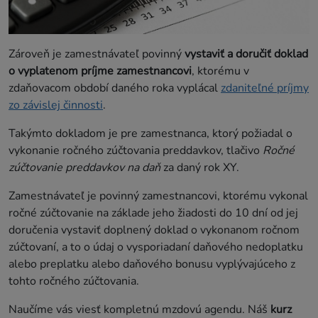
Zároveň je zamestnávateľ povinný
vystaviť a doručiť doklad
o vyplatenom príjme zamestnancovi
, ktorému v
zdaňovacom období daného roka vyplácal
zdaniteľné príjmy
zo závislej činnosti
.
Takýmto dokladom je pre zamestnanca, ktorý požiadal o
vykonanie ročného zúčtovania preddavkov, tlačivo
Ročné
zúčtovanie preddavkov na daň
za daný rok XY.
Zamestnávateľ je povinný zamestnancovi, ktorému vykonal
ročné zúčtovanie na základe jeho žiadosti do 10 dní od jej
doručenia vystaviť doplnený doklad o vykonanom ročnom
zúčtovaní, a to o údaj o vysporiadaní daňového nedoplatku
alebo preplatku alebo daňového bonusu vyplývajúceho z
tohto ročného zúčtovania.
Naučíme vás viesť kompletnú mzdovú agendu. Náš
kurz