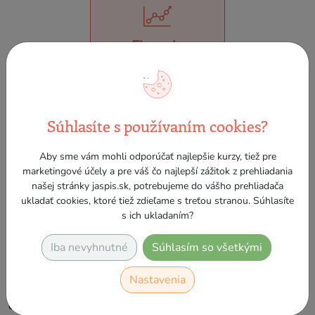
Financie
Písomná konzultácia -
Súhlasíte s používaním cookies?
platnosť 3 mesiace
Aby sme vám mohli odporúčať najlepšie kurzy, tiež pre
marketingové účely a pre váš čo najlepší zážitok z prehliadania
5 otázok
našej stránky jaspis.sk, potrebujeme do vášho prehliadača
ukladať cookies, ktoré tiež zdieľame s treťou stranou. Súhlasíte
V rámci predplatného máte nárok na 5 otázok za 3 mesiace
s ich ukladaním?
(90 dní). Otázky môžete zadať z rôznych tém. Otázku je
dôležité položiť vecne a uviesť všetky detaily, ktoré môžu
Iba nevyhnutné
Súhlasím so všetkými
ovplyvňovať výstup, aby Vám naši lektori poskytli čo
najrelevantnejšiu odpoveď. Odpoveď Vám bude zaslaná do
Nastavenia
72 hodín od jej odoslania. V prípade, ak v otázke budú
chýbať informácie, ktoré sú pre odpoveď dôležité, lektor si