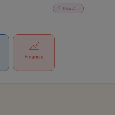
Moja zóna
Financie
a