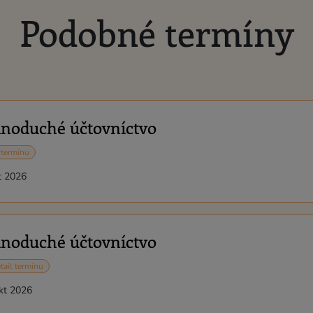
Podobné termíny
dnoduché účtovníctvo
 termínu
t 2026
dnoduché účtovníctvo
tail termínu
okt 2026