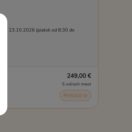
íjmov 23.10.2026 (piatok od 8:30 do
249,00 €
5 voľných miest
Prihlásiť sa