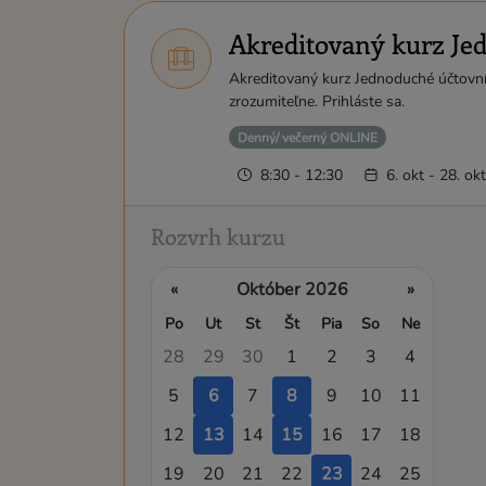
Akreditovaný kurz Je
Akreditovaný kurz Jednoduché účtovníc
zrozumiteľne. Prihláste sa.
Denný/ večerný ONLINE
8:30 - 12:30
6. okt - 28. ok
Rozvrh kurzu
«
Október 2026
»
Po
Ut
St
Št
Pia
So
Ne
28
29
30
1
2
3
4
5
6
7
8
9
10
11
12
13
14
15
16
17
18
19
20
21
22
23
24
25