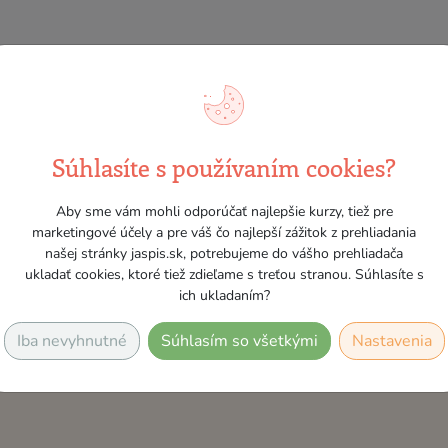
.2026 (utorok + štvrtok od 8:30 do 13:00); Zákon o dani z pr
0. do 28.10.2026 (pondelok + streda od 8:30 do 12:30)
Súhlasíte s používaním cookies?
Aby sme vám mohli odporúčať najlepšie kurzy, tiež pre
marketingové účely a pre váš čo najlepší zážitok z prehliadania
našej stránky jaspis.sk, potrebujeme do vášho prehliadača
ukladať cookies, ktoré tiež zdieľame s treťou stranou. Súhlasíte s
ich ukladaním?
Iba nevyhnutné
Súhlasím so všetkými
Nastavenia