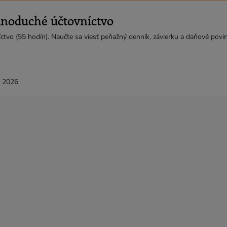
dnoduché účtovníctvo
tvo (55 hodín). Naučte sa viesť peňažný denník, závierku a daňové povin
t 2026