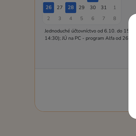
26
27
28
29
30
31
1
2
3
4
5
6
7
8
Jednoduché účtovníctvo od 6.10. do 15.10
14:30); JÚ na PC - program Alfa od 26.1