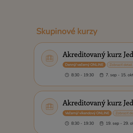
Skupinové kurzy
Akreditovaný kurz Je
Denný/ večerný ONLINE
Zobraziť detail
8:30 - 19:30
7. sep - 15. ok
Akreditovaný kurz Je
Večerný/ víkendový ONLINE
Zobraziť de
8:30 - 19:30
19. sep - 29. 