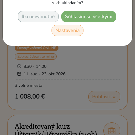
s ich ukladaním?
Skupinové kurzy
Iba nevyhnutné
Súhlasím so všetkými
Akreditovaný kurz
Nastavenia
Účtovník/Účtovníčka (240h)
Denný/ večerný ONLINE
Zobraziť detail termínu
8:30 - 14:00
11. aug - 23. okt 2026
3 voľné miesta
1 008,00 €
Prihlásiť sa
Akreditovaný kurz
Účtovník/Účtovníčka (240h)