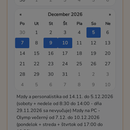
«
December 2026
»
Po
Ut
St
Št
Pia
So
Ne
30
1
2
3
4
5
6
7
8
9
10
11
12
13
14
15
16
17
18
19
20
21
22
23
24
25
26
27
28
29
30
31
1
2
3
4
5
6
7
8
9
10
Mzdy a personalistika od 14.11. do 5.12.2026
(soboty + nedele od 8:30 do 14:00 - dňa
29.11.2026 sa nevyučuje) Mzdy na PC -
Olymp večerný od 7.12. do 10.12.2026
(pondelok + streda + štvrtok od 17:00 do