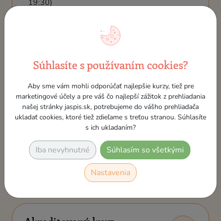
19:30)
Súhlasíte s používaním cookies?
viac ako 10 voľných miest
299,00 €
Prihlásiť sa
Aby sme vám mohli odporúčať najlepšie kurzy, tiež pre
marketingové účely a pre váš čo najlepší zážitok z prehliadania
našej stránky jaspis.sk, potrebujeme do vášho prehliadača
ukladať cookies, ktoré tiež zdieľame s treťou stranou. Súhlasíte
s ich ukladaním?
Iba nevyhnutné
Súhlasím so všetkými
Podobné termíny
Nastavenia
Skupinové kurzy