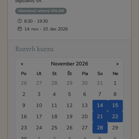
legislatívy SR.
Víkendový/ večerný ONLINE
8:30 - 19:30
14. nov - 10. dec 2026
Rozvrh kurzu
«
November 2026
»
Po
Ut
St
Št
Pia
So
Ne
26
27
28
29
30
31
1
2
3
4
5
6
7
8
9
10
11
12
13
14
15
16
17
18
19
20
21
22
23
24
25
26
27
28
29
30
1
2
3
4
5
6