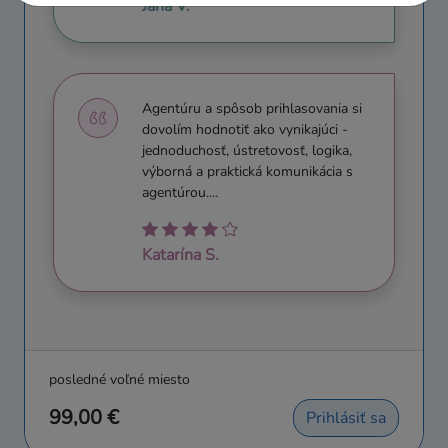
Jana V.
Agentúru a spôsob prihlasovania si
dovolím hodnotiť ako vynikajúci -
jednoduchosť, ústretovosť, logika,
výborná a praktická komunikácia s
agentúrou.…
Katarína S.
posledné voľné miesto
99,00 €
Prihlásiť sa