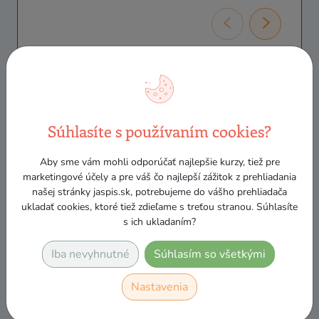
Môj najlepší kurz doteraz. Pani
vyučujúca bola super!!!!
Súhlasíte s používaním cookies?
Vanessa Hajduková
Aby sme vám mohli odporúčať najlepšie kurzy, tiež pre
marketingové účely a pre váš čo najlepší zážitok z prehliadania
našej stránky jaspis.sk, potrebujeme do vášho prehliadača
ukladať cookies, ktoré tiež zdieľame s treťou stranou. Súhlasíte
S kurzom som bola spokojná.
s ich ukladaním?
Prihlásila som sa, nakoľko som si
potrebovala lepšie utriediť veci
Iba nevyhnutné
Súhlasím so všetkými
ohľadom DPH a tieto základy mi do
seba viac zapadli.
Nastavenia