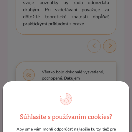
svoje poznatky by rada odovzdala
druhým. Pri vzdelávaní považuje za
dôležité teoretické znalosti dopĺňať
praktickými príkladmi z praxe.
Všetko bolo dokonalé vysvetlené,
pochopené. Ďakujem
Bc. Ivana Kšinant
Súhlasíte s používaním cookies?
Moje očakávania boli nadmieru
Aby sme vám mohli odporúčať najlepšie kurzy, tiež pre