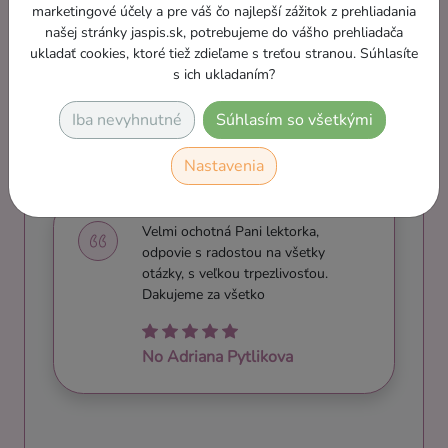
splnené. Chcela som nahliadnuť do
marketingové účely a pre váš čo najlepší zážitok z prehliadania
sveta jednoduchého účtovníctva,
našej stránky jaspis.sk, potrebujeme do vášho prehliadača
naučiť sa základné veci a pojmy,
ukladať cookies, ktoré tiež zdieľame s treťou stranou. Súhlasíte
naučiť sa účtovať v…
s ich ukladaním?
Iba nevyhnutné
Súhlasím so všetkými
Karolína Šipková
Nastavenia
Velmi ochotná Pani lektorka,
odpovie s radostou na všetky
otázky, s veľkou trpezlivosťou.
Dakujeme za všetko
No Adriana Pytlikova