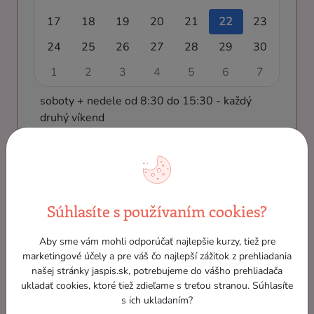
17
18
19
20
21
22
23
24
25
26
27
28
29
30
1
2
3
4
5
6
7
soboty + nedele od 8:30 do 15:30 - každý
druhý víkend
Eleonóra Eljeziová
Súhlasíte s používaním cookies?
Aby sme vám mohli odporúčať najlepšie kurzy, tiež pre
Profesionálnu kariéru zamerala na
marketingové účely a pre váš čo najlepší zážitok z prehliadania
oblasť účtovníctva, daní a poradenstva.
našej stránky jaspis.sk, potrebujeme do vášho prehliadača
Je živnostníčka a externe ponúka služby
ukladať cookies, ktoré tiež zdieľame s treťou stranou. Súhlasíte
vedenia účtovníctva pre firmy.
s ich ukladaním?