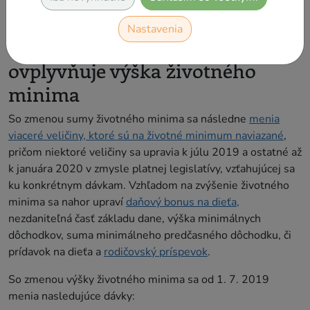
nezaopatrené dieťa o 2,35 eura.
Nastavenia
Zvýšenie príspevkov, ktoré
ovplyvňuje výška životného
minima
So zmenou sumy životného minima sa následne
menia
viaceré veličiny, ktoré sú na životné minimum naviazané
,
pričom niektoré veličiny sa upravia k júlu 2019 a ostatné až
k januára 2020 v zmysle platnej legislatívy, vzťahujúcej sa
ku konkrétnym dávkam. Vzhľadom na zvýšenie životného
minima sa nahor upraví
daňový bonus na dieťa,
nezdaniteľná časť základu dane, výška minimálnych
dôchodkov, suma minimálneho predčasného dôchodku, či
prídavok na dieťa a
rodičovský príspevok
.
So zmenou výšky životného minima sa od 1. 7. 2019
menia nasledujúce dávky: