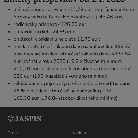
daňový bonus sa zvýši na 22,73 eur a v prípade detí do
6 rokov veku to bude dvojnásobok, t. j. 45,46 eur;
rodičovský príspevok 226,20 eur ;
prídavok na dieťa 24,95 eur;
príplatok k prídavku na dieťa 11,70 eur;
nezdaniteľná časť základu dane na daňovníka: 336,32
eur/ mesiac; nezdaniteľná časť základu dane 4035,84
eur (ročná) v roku 2020 (19,2 x životné minimum
210,20 eura), ak daňovník dosiahne základ dane do 21
020 eur (100-násobok životného minima);
základ dane z príjmov fyzických osôb pre sadzbu dane
25 % a nezdaniteľná časť na daňovníka je 37
163,36 eur (176,8-násobok životného minima)
O nás
Kariéra