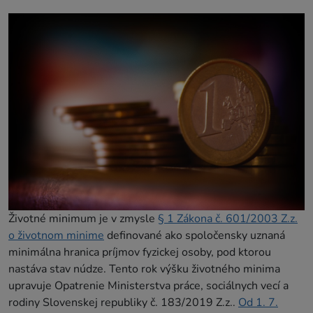
Životné minimum je v zmysle
§ 1 Zákona č. 601/2003 Z.z.
o životnom minime
definované ako spoločensky uznaná
minimálna hranica príjmov fyzickej osoby, pod ktorou
nastáva stav núdze. Tento rok výšku životného minima
upravuje Opatrenie Ministerstva práce, sociálnych vecí a
rodiny Slovenskej republiky č. 183/2019 Z.z..
Od 1. 7.