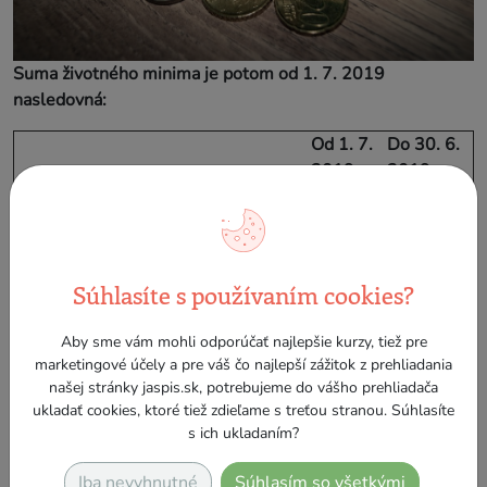
Suma životného minima je potom od 1. 7. 2019
nasledovná:
Od 1. 7.
Do 30. 6.
2019
2019
210,20
205,07
Jedna plnoletá fyzická osoba
eur
eur
146,64
143,06
Súhlasíte s používaním cookies?
Ďalšia spoločne posudzovaná osoba
eur
eur
Aby sme vám mohli odporúčať najlepšie kurzy, tiež pre
Nezaopatrené dieťa alebo zaopatrené
95,96
marketingové účely a pre váš čo najlepší zážitok z prehliadania
93,61 eur
neplnoleté dieťa
eur
našej stránky jaspis.sk, potrebujeme do vášho prehliadača
ukladať cookies, ktoré tiež zdieľame s treťou stranou. Súhlasíte
Z toho vyplýva, že suma životného minima pre jednu
s ich ukladaním?
fyzickú osobu sa zvýši o 5,13 eura, suma životného minima
pri druhej posudzovanej osobe sa zvýši o 3,58 eura a pre
Iba nevyhnutné
Súhlasím so všetkými