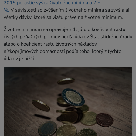
2019 porastie výška životného minima o 2,5
%.
V súvislosti so zvýšením životného minima sa zvýšia aj
všetky dávky, ktoré sa viažu práve na životné minimum.
Životné minimum sa upravuje k 1. júlu o koeficient rastu
čistých peňažných príjmov podľa údajov Štatistického úradu
alebo o koeficient rastu životných nákladov
nízkopríjmových domácností podľa toho, ktorý z týchto
údajov je nižší.