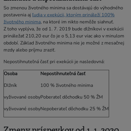
So zmenou životného minima sa dostávajú do výhodného
postavenia aj
ľudia v exekúcii, ktorým prináleží 100%
životného minima
, na ktoré im nikto nemôže siahnuť.
Z toho vyplýva, že od 1. 7. 2019 bude dlžníkovi v exekúcii
prináležať 210,20 eur čo je o 5,13 eur viac ako v minulom
období. Základ životného minima nie je možné z mesačnej
mzdy alebo príjmu zraziť.
Nepostihnuteľná časť pri exekúcii je nasledovná:
Osoba
Nepostihnuteľná časť
Dlžník
100 % životného minima
vyživované osoby
Poberateľ dôchodku 50 % ŽM
vyživované osoby
Nepoberateľ dôchodku 25 % ŽM
Zmeny príspevkov od 1. 1. 2020