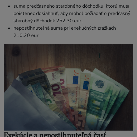
suma predčasného starobného dôchodku, ktorú musí
poistenec dosiahnuť, aby mohol požiadať o predčasný
starobný dôchodok 252,30 eur;
nepostihnuteľná suma pri exekučných zrážkach
210,20 eur
Exekúcie a nepostihnuteľná časť