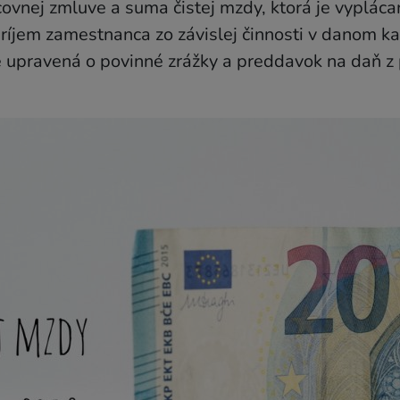
ovnej zmluve a suma čistej mzdy, ktorá je vypláca
íjem zamestnanca zo závislej činnosti v danom k
 upravená o povinné zrážky a preddavok na daň z 