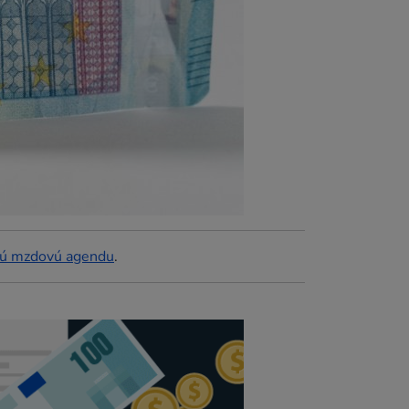
lú mzdovú agendu
.