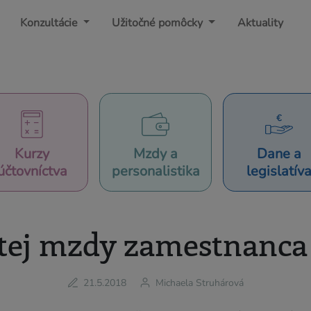
Konzultácie
Užitočné pomôcky
Aktuality
Kurzy
Mzdy a
Dane a
účtovníctva
personalistika
legislatív
stej mzdy zamestnanca 
21.5.2018
Michaela Struhárová