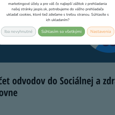
marketingové účely a pre váš čo najlepší zážitok z prehliadania
našej stránky jaspis.sk, potrebujeme do vášho prehliadača
ukladať cookies, ktoré tiež zdieľame s treťou stranou. Súhlasíte s
ich ukladaním?
Iba nevyhnutné
Súhlasím so všetkými
Nastavenia